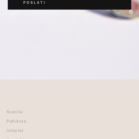
POSLATI
Svetila
Pohištvo
Interier