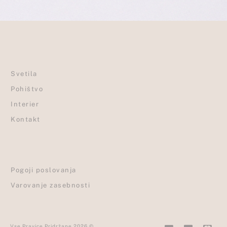
Svetila
Pohištvo
Interier
Kontakt
Pogoji poslovanja
Varovanje zasebnosti
C
C
C
Vse Pravice Pridržane 2026 ©