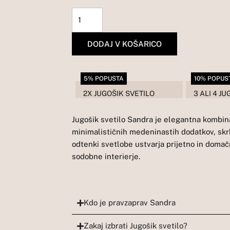
količina
DODAJ V KOŠARICO
5% POPUSTA
10% POPUS
2X JUGOŠIK SVETILO
3 ALI 4 J
Jugošik svetilo Sandra je elegantna kombina
minimalističnih medeninastih dodatkov, skrb
odtenki svetlobe ustvarja prijetno in domačn
sodobne interierje.
Kdo je pravzaprav Sandra
Zakaj izbrati Jugošik svetilo?