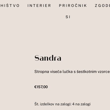
HIŠTVO
INTERIER
PRIROČNIK
ZGOD
SI
Sandra
Stropna viseča lučka s šestkotnim vzorc
€
157,00
Št. izdelkov na zalogi:
4 na zalogi
Sandra