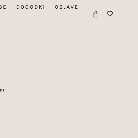
BE
DOGODKI
OBJAVE
CART
em