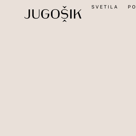
Skip
SVETILA
PO
to
content