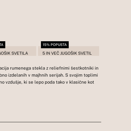
TA
15% POPUSTA
UGOŠIK SVETILA
5 IN VEČ JUGOŠIK SVETIL
cija rumenega stekla z reliefnimi šestkotniki in
no izdelanih v majhnih serijah. S svojim toplimi
o vzdušje, ki se lepo poda tako v klasične kot