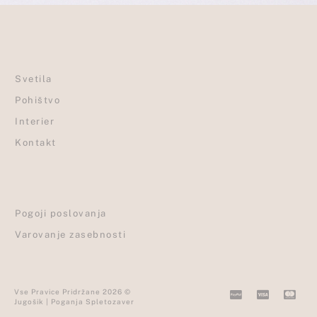
Svetila
Pohištvo
Interier
Kontakt
Pogoji poslovanja
Varovanje zasebnosti
C
C
C
Vse Pravice Pridržane 2026 ©
Jugošik | Poganja Spletozaver
c
c
c
-
-
-